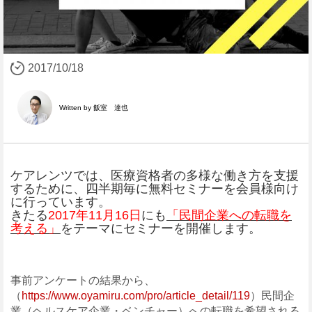
2017/10/18
Written by 飯室 達也
ケアレンツでは、医療資格者の多様な働き方を支援
するために、四半期毎に無料セミナーを会員様向け
に行っています。
きたる
2017年11月16日
にも
「民間企業への転職を
考える」
をテーマにセミナーを開催します。
事前アンケートの結果から、
（
https://www.oyamiru.com/pro/article_detail/119
）民間企
業（ヘルスケア企業・ベンチャー）への転職を希望される